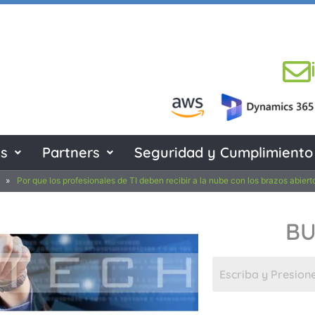
es
Partners
Seguridad y Cumplimiento
»
Por que los profesionales de TI deben recibir a la nube con los brazos abiert
B