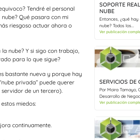
SOPORTE REAL
equivoco? Tendré el personal
NUBE
a nube? Qué pasara con mi
Entonces, ¿qué hay 
más riesgoso actuar ahora o
nube? Todos los...
Ver publicación compl
 la nube? Y si sigo con trabajo,
arado para lo que sigue?
 es bastante nueva y porque hay
SERVICIOS DE 
 “nube privada” puede querer
Por Moira Tamayo, 
 servidor de un tercero).
Desarrollo de Negoc
Ver publicación compl
 estos miedos:
ejora continuamente.