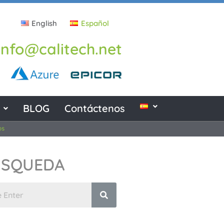
English
Español
info@calitech.net
BLOG
Contáctenos
os
USQUEDA