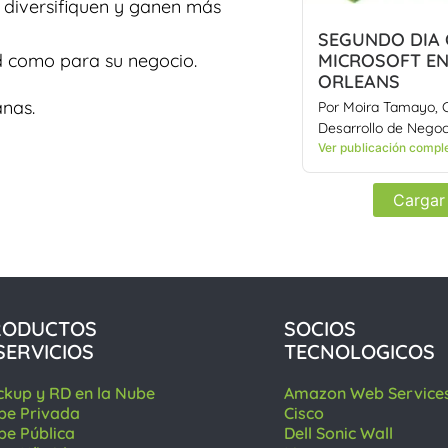
e diversifiquen y ganen más
SEGUNDO DIA
MICROSOFT EN
ed como para su negocio.
ORLEANS
nas.
Por Moira Tamayo, 
Desarrollo de Negoci
Ver publicación compl
Cargar
RODUCTOS
SOCIOS
SERVICIOS
TECNOLOGICOS
ckup y RD en la Nube
Amazon Web Service
be Privada
Cisco
be Pública
Dell Sonic Wall