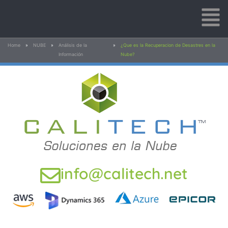
Home
»
NUBE
»
Análisis de la
»
¿Que es la Recuperacion de Desastres en la
Información
Nube?
info@calitech.net